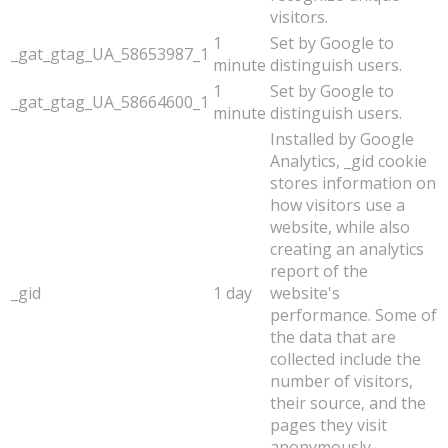
visitors.
1
Set by Google to
_gat_gtag_UA_58653987_1
minute
distinguish users.
1
Set by Google to
_gat_gtag_UA_58664600_1
minute
distinguish users.
Installed by Google
Analytics, _gid cookie
stores information on
how visitors use a
website, while also
creating an analytics
report of the
_gid
1 day
website's
performance. Some of
the data that are
collected include the
number of visitors,
their source, and the
pages they visit
anonymously.