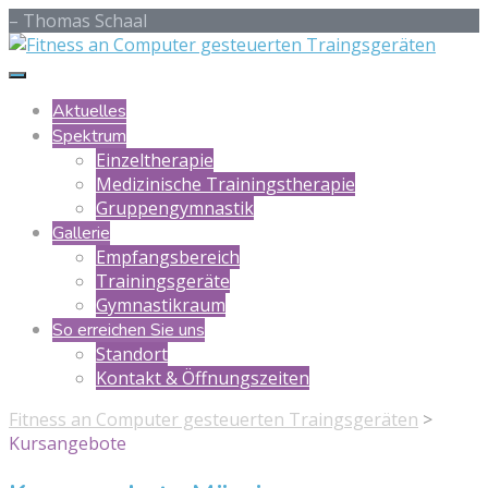
– Thomas Schaal
Aktuelles
Spektrum
Einzeltherapie
Medizinische Trainingstherapie
Gruppengymnastik
Gallerie
Empfangsbereich
Trainingsgeräte
Gymnastikraum
So erreichen Sie uns
Standort
Kontakt & Öffnungszeiten
Fitness an Computer gesteuerten Traingsgeräten
>
Kursangebote